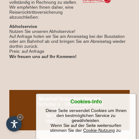
vollständig in Rechnung zu stellen.
Wir empfehlen Ihnen daher, eine
Reiserücktrittsversicherung
abzuschließen:
Abholservice
Nutzen Sie unseren Abholservice!
Auf Anfrage holen wir Sie am Anreisetag bei der Busstation
oder am Bahnhof ab und bringen Sie am Abreisetag wieder
dorthin zurück.
Preis: auf Anfrage
Wir freuen uns auf Ihr Kommen!
Moarhof Natur Apartments
Cookies-Info
Tschöfas 4 - 39040 Lajen (BZ)
Südtirol - Italien
Diese Seite verwendet Cookies um Ihnen
den bestmöglichen Service zu
Tel: +39 333 8437 673
×
gewährleisten.
Mail:
info@moar-hof.it
Wenn Sie auf der Seite weitersurfen
stimmen Sie der
Cookie-Nutzung
zu.