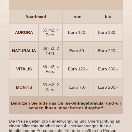
Apartment
von
bis
55 m2, 4
AURORA
Euro 120.-
Euro 330.-
Pers.
39 m2, 2
NATURALIA
Euro 80.-
Euro 220.-
Pers.
55 m2, 4
VITALIS
Euro 120.-
Euro 330.-
Pers.
39 m2, 2
MONTIS
Euro 70.-
Euro 200.-
Pers.
Benutzen Sie bitte das
Online-Anfrageformular
und wir
senden Ihnen unser bestes Angebot!
Die Preise gelten pro Ferienwohnung und Übernachtung ab
einem Mindestaufenthalt von 4 Übernachtungen für die
Idealbelegung Personenzahl. Für jede zusätzliche Person